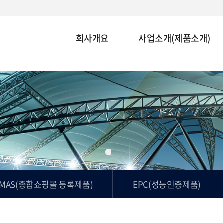
(주)에스에이치테크놀로지
회사개요
사업소개(제품소개)
Membrane structure Space creation
Human and Environment priority
MAS(종합쇼핑몰 등록제품)
EPC(성능인증제품)